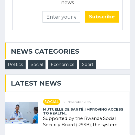
news
Subscribe
NEWS CATEGORIES
Politics
Social
Economics
Sport
LATEST NEWS
SOCIAL
21 November 2025
MUTUELLE DE SANTÉ: IMPROVING ACCESS
TO HEALTH..
Supported by the Rwanda Social
Security Board (RSSB), the system
combines community contributions,