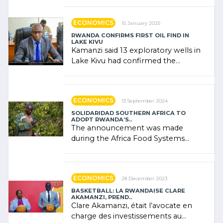
government (…)
ECONOMICS
15 January 2025
RWANDA CONFIRMS FIRST OIL FIND IN
LAKE KIVU
Kamanzi said 13 exploratory wells in
Lake Kivu had confirmed the
presence of oil. There was
"confidence" of (…)
ECONOMICS
13 September 2024
SOLIDARIDAD SOUTHERN AFRICA TO
ADOPT RWANDA’S..
The announcement was made
during the Africa Food Systems
Forum (AFSF) 2024 in Kigali, where
Rwanda showcased its (…)
ECONOMICS
28 December 2023
BASKETBALL: LA RWANDAISE CLARE
AKAMANZI, PREND..
Clare Akamanzi, était l’avocate en
charge des investissements au