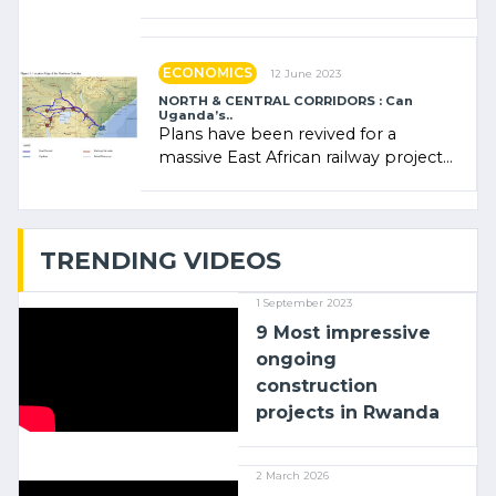
Rwanda Clare Akamanzi, avocate,
administratrice (…)
ECONOMICS
12 June 2023
NORTH & CENTRAL CORRIDORS : Can
Uganda’s..
Plans have been revived for a
massive East African railway project
linking the Kenyan port of Mombasa
with (…)
TRENDING VIDEOS
1 September 2023
9 Most impressive
ongoing
construction
projects in Rwanda
2 March 2026