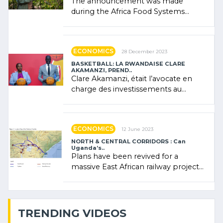
The announcement was made
during the Africa Food Systems
Forum (AFSF) 2024 in Kigali, where
Rwanda showcased its (…)
ECONOMICS
28 December 2023
BASKETBALL: LA RWANDAISE CLARE
AKAMANZI, PREND..
Clare Akamanzi, était l’avocate en
charge des investissements au
Rwanda Clare Akamanzi, avocate,
administratrice (…)
ECONOMICS
12 June 2023
NORTH & CENTRAL CORRIDORS : Can
Uganda’s..
Plans have been revived for a
massive East African railway project
linking the Kenyan port of Mombasa
with (…)
TRENDING VIDEOS