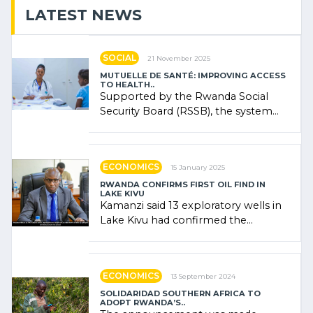
LATEST NEWS
SOCIAL
21 November 2025
MUTUELLE DE SANTÉ: IMPROVING ACCESS
TO HEALTH..
Supported by the Rwanda Social
Security Board (RSSB), the system
combines community contributions,
government (…)
ECONOMICS
15 January 2025
RWANDA CONFIRMS FIRST OIL FIND IN
LAKE KIVU
Kamanzi said 13 exploratory wells in
Lake Kivu had confirmed the
presence of oil. There was
"confidence" of (…)
ECONOMICS
13 September 2024
SOLIDARIDAD SOUTHERN AFRICA TO
ADOPT RWANDA’S..