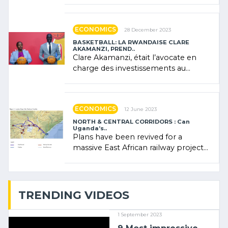
Rwanda showcased its (…)
ECONOMICS
28 December 2023
BASKETBALL: LA RWANDAISE CLARE
AKAMANZI, PREND..
Clare Akamanzi, était l’avocate en
charge des investissements au
Rwanda Clare Akamanzi, avocate,
administratrice (…)
ECONOMICS
12 June 2023
NORTH & CENTRAL CORRIDORS : Can
Uganda’s..
Plans have been revived for a
massive East African railway project
linking the Kenyan port of Mombasa
with (…)
TRENDING VIDEOS
1 September 2023