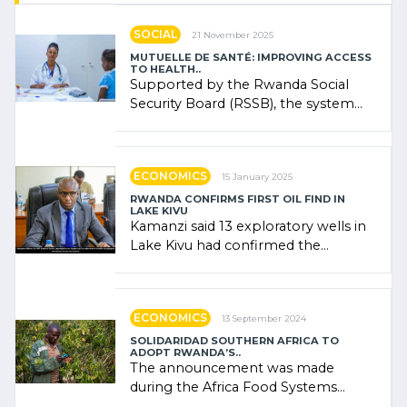
SOCIAL
21 November 2025
MUTUELLE DE SANTÉ: IMPROVING ACCESS
TO HEALTH..
Supported by the Rwanda Social
Security Board (RSSB), the system
combines community contributions,
government (…)
ECONOMICS
15 January 2025
RWANDA CONFIRMS FIRST OIL FIND IN
LAKE KIVU
Kamanzi said 13 exploratory wells in
Lake Kivu had confirmed the
presence of oil. There was
"confidence" of (…)
ECONOMICS
13 September 2024
SOLIDARIDAD SOUTHERN AFRICA TO
ADOPT RWANDA’S..
The announcement was made
during the Africa Food Systems
Forum (AFSF) 2024 in Kigali, where