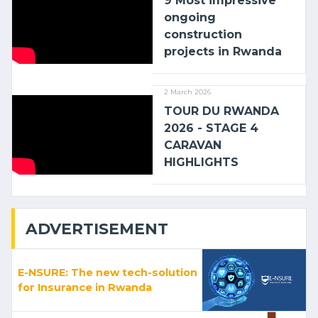
9 Most impressive
ongoing
construction
projects in Rwanda
2 March 2026
TOUR DU RWANDA
2026 - STAGE 4
CARAVAN
HIGHLIGHTS
ADVERTISEMENT
E-NSURE: The new tech-solution
for Insurance in Rwanda