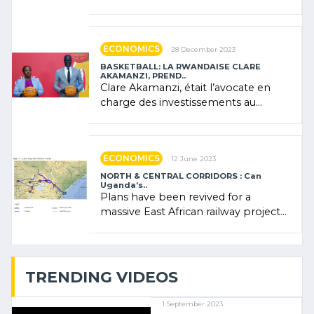
Forum (AFSF) 2024 in Kigali, where
Rwanda showcased its (…)
ECONOMICS
28 December 2023
BASKETBALL: LA RWANDAISE CLARE
AKAMANZI, PREND..
Clare Akamanzi, était l’avocate en
charge des investissements au
Rwanda Clare Akamanzi, avocate,
administratrice (…)
ECONOMICS
12 June 2023
NORTH & CENTRAL CORRIDORS : Can
Uganda’s..
Plans have been revived for a
massive East African railway project
linking the Kenyan port of Mombasa
with (…)
TRENDING VIDEOS
1 September 2023