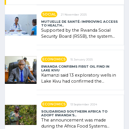
SOCIAL
21 November 2025
MUTUELLE DE SANTÉ: IMPROVING ACCESS
TO HEALTH..
Supported by the Rwanda Social
Security Board (RSSB), the system
combines community contributions,
government (…)
ECONOMICS
15 January 2025
RWANDA CONFIRMS FIRST OIL FIND IN
LAKE KIVU
Kamanzi said 13 exploratory wells in
Lake Kivu had confirmed the
presence of oil. There was
"confidence" of (…)
ECONOMICS
13 September 2024
SOLIDARIDAD SOUTHERN AFRICA TO
ADOPT RWANDA’S..
The announcement was made
during the Africa Food Systems