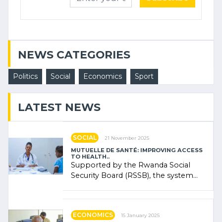
NEWS CATEGORIES
Politics
Social
Economics
Sport
LATEST NEWS
SOCIAL
21 November 2025
MUTUELLE DE SANTÉ: IMPROVING ACCESS
TO HEALTH..
Supported by the Rwanda Social
Security Board (RSSB), the system
combines community contributions,
government (…)
ECONOMICS
15 January 2025