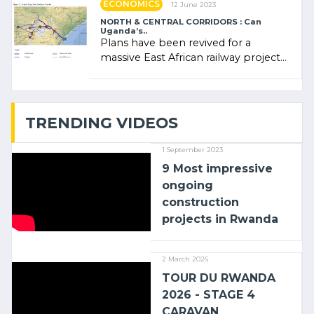
ECONOMICS
12 June 2023
NORTH & CENTRAL CORRIDORS : Can
Uganda’s..
Plans have been revived for a
massive East African railway project
linking the Kenyan port of Mombasa
with (…)
TRENDING VIDEOS
1 September 2023
9 Most impressive
ongoing
construction
projects in Rwanda
2 March 2026
TOUR DU RWANDA
2026 - STAGE 4
CARAVAN