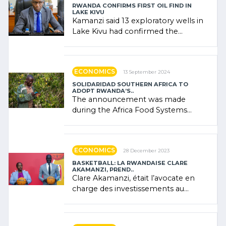
RWANDA CONFIRMS FIRST OIL FIND IN
LAKE KIVU
Kamanzi said 13 exploratory wells in
Lake Kivu had confirmed the
presence of oil. There was
"confidence" of (…)
ECONOMICS
13 September 2024
SOLIDARIDAD SOUTHERN AFRICA TO
ADOPT RWANDA’S..
The announcement was made
during the Africa Food Systems
Forum (AFSF) 2024 in Kigali, where
Rwanda showcased its (…)
ECONOMICS
28 December 2023
BASKETBALL: LA RWANDAISE CLARE
AKAMANZI, PREND..
Clare Akamanzi, était l’avocate en
charge des investissements au
Rwanda Clare Akamanzi, avocate,
administratrice (…)